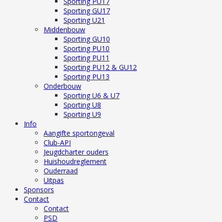
Sporting PU17
Sporting GU17
Sporting U21
Middenbouw
Sporting GU10
Sporting PU10
Sporting PU11
Sporting PU12 & GU12
Sporting PU13
Onderbouw
Sporting U6 & U7
Sporting U8
Sporting U9
Info
Aangifte sportongeval
Club-API
Jeugdcharter ouders
Huishoudreglement
Ouderraad
Uitpas
Sponsors
Contact
Contact
PSD